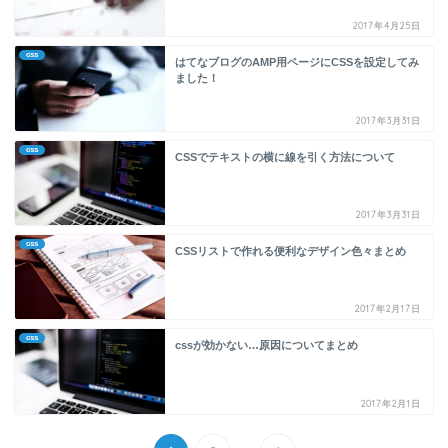
2017年4月25日
css
はてなブログのAMP用ページにCSSを設定してみ
ました！
2017年3月31日
css
CSSでテキストの横に線を引く方法について
2017年3月31日
css
CSSリストで作れる便利なデザイン色々まとめ
2017年2月17日
css
cssが効かない…原因についてまとめ
2017年2月1日
...