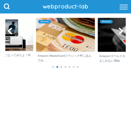
webproduct-lab
Amazon
Amazon
ム会員になってみたよ！年
Amazon MasterCardクラシック申し込ん
Amazonゴールドカー
でみ...
もしれない理由