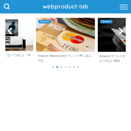
webproduct-lab
Amazon
Amazon
ム会員になってみたよ！年
Amazon MasterCardクラシック申し込ん
Amazonゴールドカー
でみ...
もしれない理由