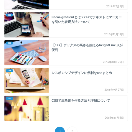
2017年2月1日
css
linear-gradientとは？cssでテキストにマーカー
を引いた表現方法について
2016年11月18日
css
【css】ボックスの高さを揃えるheightLine.jsが
便利
2016年10月25日
css
レスポンシブデザインに便利なcssまとめ
2016年9月27日
css
CSSで三角形を作る方法と理屈について
2015年11月5日
1
2