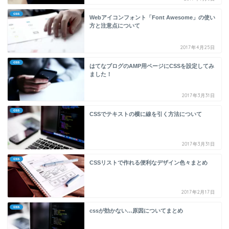
css
Webアイコンフォント「Font Awesome」の使い
方と注意点について
2017年4月25日
css
はてなブログのAMP用ページにCSSを設定してみ
ました！
2017年3月31日
css
CSSでテキストの横に線を引く方法について
2017年3月31日
css
CSSリストで作れる便利なデザイン色々まとめ
2017年2月17日
css
cssが効かない…原因についてまとめ