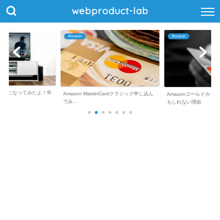
webproduct-lab
Amazon
Amazon
ム会員になってみたよ！年
Amazon MasterCardクラシック申し込ん
Amazonゴールドカー
でみ...
もしれない理由