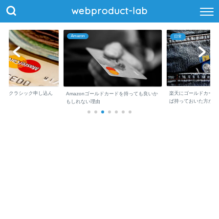
webproduct-lab
Amazon
日常
erCardクラシック申し込ん
楽天にゴールドカード
Amazonゴールドカードを持っても良いか
ば持っておいた方が...
もしれない理由