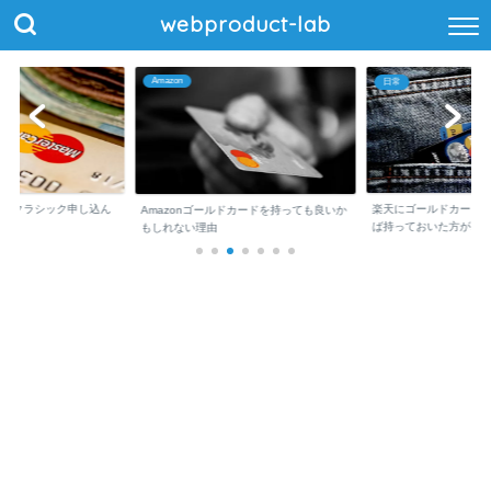
webproduct-lab
Amazon
日常
erCardクラシック申し込ん
楽天にゴールドカード
Amazonゴールドカードを持っても良いか
ば持っておいた方が...
もしれない理由