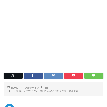
HOME
webデザイン
css
レスポンシブデザインに便利なcss3の疑似クラスと疑似要素