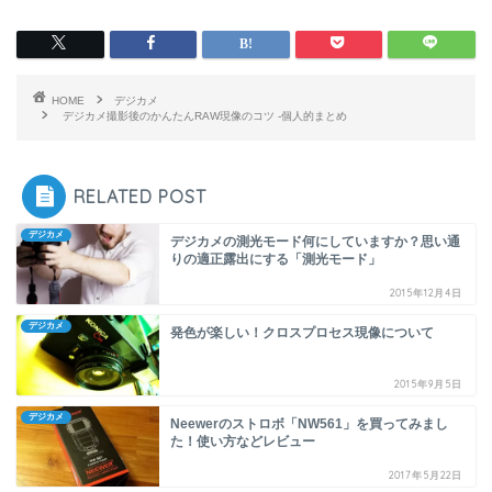
HOME
デジカメ
デジカメ撮影後のかんたんRAW現像のコツ -個人的まとめ
RELATED POST
デジカメ
デジカメの測光モード何にしていますか？思い通
りの適正露出にする「測光モード」
2015年12月4日
デジカメ
発色が楽しい！クロスプロセス現像について
2015年9月5日
デジカメ
Neewerのストロボ「NW561」を買ってみまし
た！使い方などレビュー
2017年5月22日