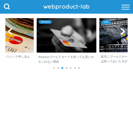
webproduct-lab
Amazon
日常
erCardクラシック申し込ん
楽天にゴールドカード
Amazonゴールドカードを持っても良いか
ば持っておいた方が...
もしれない理由